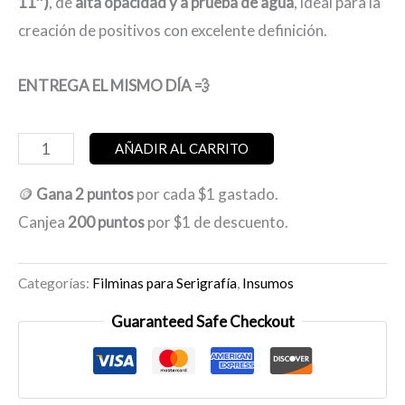
11″)
, de
alta opacidad y a prueba de agua
, ideal para la
creación de positivos con excelente definición.
ENTREGA EL MISMO DÍA 💨
Filmina
AÑADIR AL CARRITO
impresa
🪙
Gana 2 puntos
por cada $1 gastado.
para
Canjea
200 puntos
por $1 de descuento.
serigrafía
A4
Categorías:
Filminas para Serigrafía
,
Insumos
cantidad
Guaranteed Safe Checkout