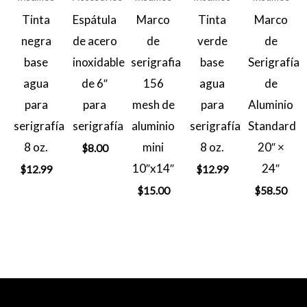
Tinta
Espátula
Marco
Tinta
Marco
negra
de acero
de
verde
de
base
inoxidable
serigrafia
base
Serigrafía
agua
de 6″
156
agua
de
para
para
mesh de
para
Aluminio
serigrafía
serigrafía
aluminio
serigrafía
Standard
8 oz.
mini
8 oz.
20″ ×
$
8.00
10″x14″
24″
$
12.99
$
12.99
$
15.00
$
58.50