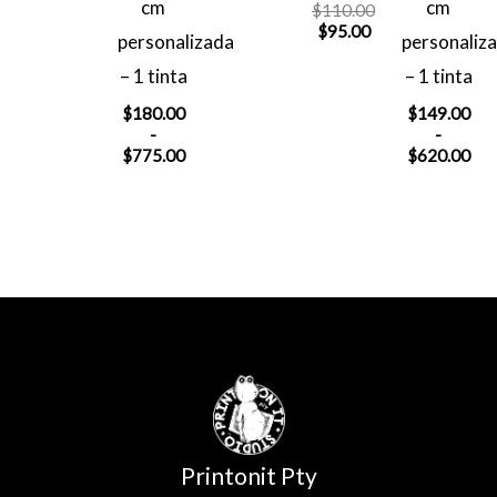
$144.00.
cm
cm
El
$
110.00
El
precio
$
95.00
personalizada
personaliz
precio
original
actual
era:
– 1 tinta
– 1 tinta
es:
$110.00.
$
180.00
$
149.00
$95.00.
-
-
Rango
Ra
$
775.00
$
620.00
de
de
precios:
pre
desde
des
$180.00
$14
hasta
has
$775.00
$62
Printonit Pty