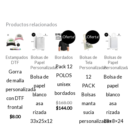
Productos relacionados
¡Oferta!
¡Oferta!
Estampados
Bolsas de
Bordados
Bolsas de
Bolsas de
DTF
Papel
Tela
Papel
Pack 12
Personalizadas
Personalizadas
Personalizad
Gorra
POLOS
Bolsa de
12
Bolsa de
de malla
unisex
papel
PACK
papel
personalizada
bordados
blanco
Bolsas
blanco
con DTF
El
$
168.00
asa
manta
asa
frontal
precio
El
$
144.00
rizada
sucia
rizada
original
precio
$
8.00
era:
actual
33x25x12
personalizadas
18×8×24
$168.00.
es: