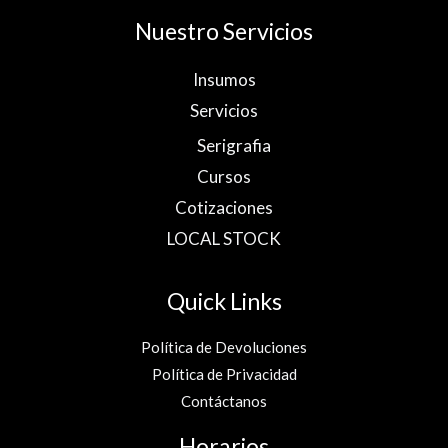
E
1
.
Nuestro Servicios
2
0
8
0
R
.
.
Insumos
4
T
0
Servicios
.
A
Serigrafia
Cursos
Cotizaciones
LOCAL STOCK
Quick Links
Política de Devoluciones
Política de Privacidad
Contáctanos
Horarios