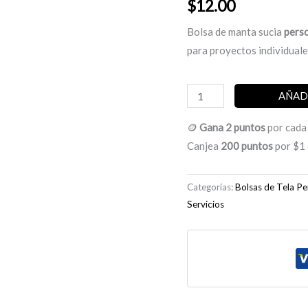
$
12.00
Bolsa de manta sucia
perso
para proyectos individuale
Bolsa
AÑAD
de
🪙
Gana 2 puntos
por cada
manta
Canjea
200 puntos
por $1 
sucia
personalizada
full
Categorías:
Bolsas de Tela Pe
color
Servicios
14”
x
15”
cantidad