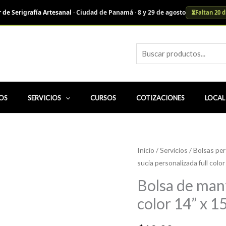
r de Serigrafía Artesanal
· Ciudad de Panamá · 8 y 29 de agosto
⏳
Faltan 20 d
Busca
OS
SERVICIOS
CURSOS
COTIZACIONES
LOCAL
Inicio
/
Servicios
/
Bolsas per
sucia personalizada full color
Bolsa de mant
color 14” x 1