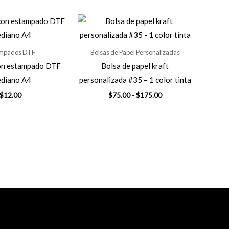
mpados DTF
Bolsas de Papel Personalizadas
on estampado DTF
Bolsa de papel kraft
diano A4
personalizada #35 – 1 color tinta
Rango
$
12.00
$
75.00
-
$
175.00
de
precios:
desde
$75.00
hasta
$175.00