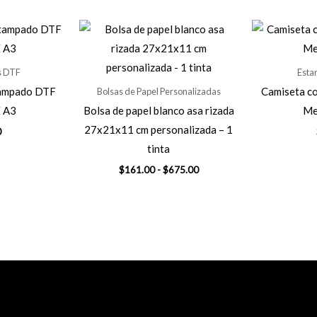
s DTF
Esta
tampado DTF
Camiseta c
Bolsas de Papel Personalizadas
 A3
Bolsa de papel blanco asa rizada
Me
27x21x11 cm personalizada – 1
0
tinta
Rango
$
161.00
-
$
675.00
de
precios:
desde
$161.00
hasta
$675.00