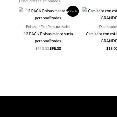
Productos relacionados
¡Oferta!
Bolsas de Tela Personalizadas
Estampado
12 PACK Bolsas manta sucia
Camiseta con es
personalizadas
GRANDE
El
El
$
110.00
$
95.00
$
15.0
precio
precio
original
actual
era:
es:
$110.00.
$95.00.