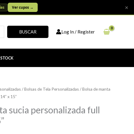
✕
Ver cupos →
ías
BUSCAR
Log In / Register
r
 STOCK
sonalizadas
/
Bolsas de Tela Personalizadas
/ Bolsa de manta
 14” x 15”
a sucia personalizada full
5”