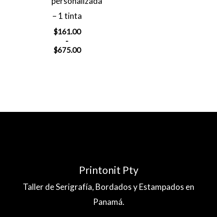
personalizada
desde
– 1 tinta
$75.00
hasta
$
161.00
$175.00
-
Rango
$
675.00
de
precios:
desde
$161.00
hasta
$675.00
Printonit Pty
Taller de Serigrafía, Bordados y Estampados en
Panamá.