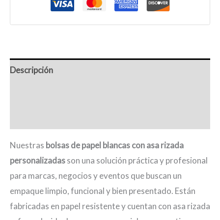
-
1
tinta
cantidad
Descripción
Información adicional
Valoraciones (0)
Nuestras
bolsas de papel blancas con asa rizada
personalizadas
son una solución práctica y profesional
para marcas, negocios y eventos que buscan un
empaque limpio, funcional y bien presentado. Están
fabricadas en papel resistente y cuentan con asa rizada