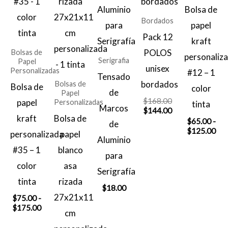
Bolsa de
Bordados
papel
Pack 12
kraft
POLOS
Bolsas de
personaliz
Serigrafia
Papel
unisex
Personalizadas
#12 – 1
Tensado
bordados
Bolsas de
Bolsa de
color
de
Papel
El
$
168.00
papel
Personalizadas
tinta
Marcos
precio
El
$
144.00
kraft
Bolsa de
original
precio
$
65.00
-
de
era:
actual
Ra
$
125.00
personalizada
papel
Aluminio
$168.00.
es:
de
$144.00.
#35 – 1
blanco
pre
para
des
color
asa
$65
Serigrafía
has
tinta
rizada
$
18.00
$12
27x21x11
$
75.00
-
Rango
$
175.00
cm
de
precios: