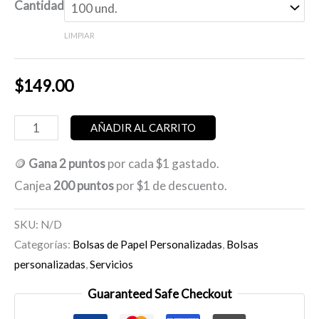
Cantidad
LIMPIAR
$
149.00
Bolsa
AÑADIR AL CARRITO
de
🪙
Gana 2 puntos
por cada $1 gastado.
papel
Canjea
200 puntos
por $1 de descuento.
blanco
asa
SKU:
N/D
rizada
Categorías:
Bolsas de Papel Personalizadas
,
Bolsas
18x8×24
personalizadas
,
Servicios
cm
Guaranteed Safe Checkout
personalizada