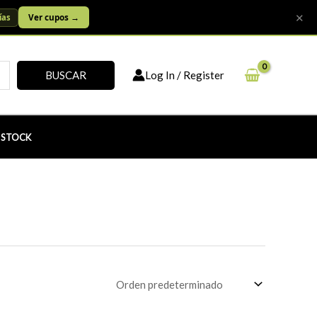
✕
Ver cupos →
ías
BUSCAR
Log In / Register
r
 STOCK