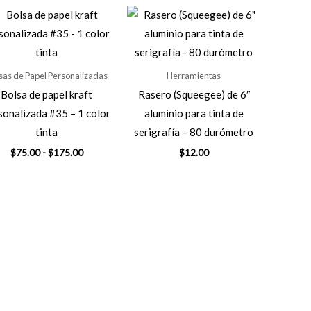
sas de Papel Personalizadas
Herramientas
Bolsa de papel kraft
Rasero (Squeegee) de 6″
sonalizada #35 – 1 color
aluminio para tinta de
tinta
serigrafía – 80 durómetro
Rango
$
75.00
-
$
175.00
$
12.00
de
precios:
desde
$75.00
hasta
$175.00