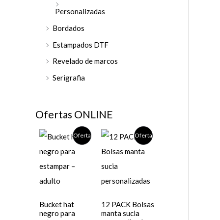
Personalizadas
Bordados
Estampados DTF
Revelado de marcos
Serigrafia
Ofertas ONLINE
P
P
Oferta
Oferta
R
R
O
O
D
D
Bucket hat
12 PACK Bolsas
U
U
negro para
manta sucia