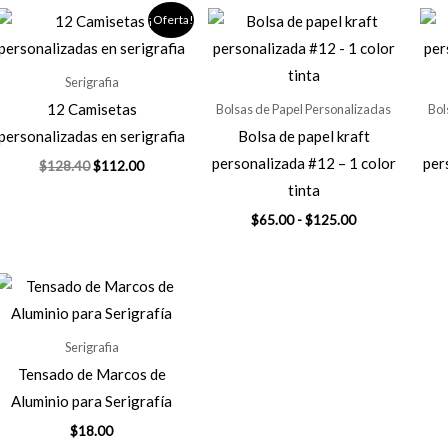
¡Oferta!
Serigrafia
12 Camisetas
Bolsas de Papel Personalizadas
Bol
personalizadas en serigrafia
Bolsa de papel kraft
personalizada #12 – 1 color
per
El
El
$
128.40
$
112.00
precio
precio
tinta
original
actual
era:
es:
Rango
$
65.00
-
$
125.00
$128.40.
$112.00.
de
precios:
desde
$65.00
hasta
$125.00
Serigrafia
Tensado de Marcos de
Aluminio para Serigrafía
$
18.00